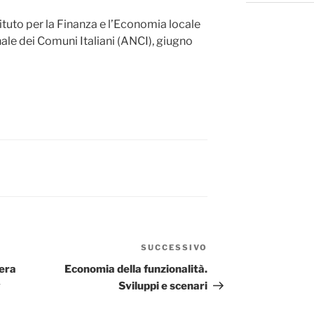
tituto per la Finanza e l’Economia
locale
ale dei Comuni Italiani
(
ANCI
),
giugno
SUCCESSIVO
Articolo
successivo
 era
Economia della funzionalità.
y
Sviluppi e scenari