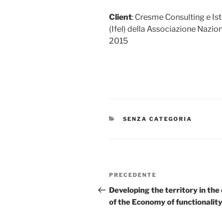
Client
: Cresme Consulting
e Is
(
Ifel)
della Associazione
Nazion
2015
CATEGORIE
SENZA CATEGORIA
Navigazione
Articolo
PRECEDENTE
articoli
precedente:
Developing the territory in the
of the Economy of functionalit