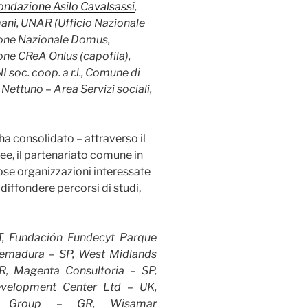
ondazione Asilo Cavalsassi
,
umani, UNAR (Ufficio Nazionale
zione Nazionale Domus,
ne CReA Onlus (capofila),
oc. coop. a r.l.
, Comune di
Nettuno – Area Servizi sociali,
ha consolidato – attraverso il
ee, il partenariato comune in
rose organizzazioni interessate
 diffondere percorsi di studi,
T, Fundación Fundecyt Parque
remadura – SP, West Midlands
R, Magenta Consultoria – SP,
evelopment Center Ltd – UK,
n Group – GR, Wisamar