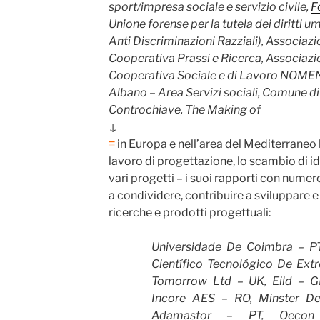
sport/impresa sociale e servizio civile,
F
Unione forense per la tutela dei diritti 
Anti Discriminazioni Razziali), Associa
Cooperativa Prassi e Ricerca,
Associazio
Cooperativa Sociale e di Lavoro NOMENI s
Albano – Area Servizi sociali, Comune di 
Controchiave, The Making of
↓
≡
in Europa e nell’area del Mediterraneo 
lavoro di progettazione, lo scambio di id
vari progetti – i suoi rapporti con nume
a condividere, contribuire a sviluppare e
ricerche e prodotti progettuali:
Universidade De Coimbra – P
Científico Tecnológico De Ext
Tomorrow Ltd – UK, Eild – G
Incore AES – RO, Minster D
Adamastor – PT, Oeco