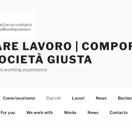
RE LAVORO | COMPOR
OCIETÀ GIUSTA
ble working experience
Come lavoriamo
Con chi
Lavori
News
Bachec
For you
We work with
Works
News
Contacts