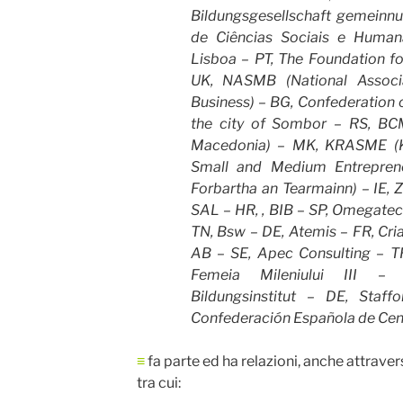
Bildungsgesellschaft gemeinn
de Ciências Sociais e Huma
Lisboa – PT, The Foundation for
UK, NASMB (National Assoc
Business) – BG, Confederation 
the city of Sombor – RS, BC
Macedonia) – MK, KRASME (K
Small and Medium Entrepren
Forbartha an Tearmainn) – IE, Z
SAL – HR, , BIB – SP, Omegatec
TN, Bsw – DE, Atemis – FR, Cri
AB – SE, Apec Consulting – TR
Femeia Mileniului III –
Bildungsinstitut – DE, Staf
Confederación Española de Cen
≡
fa parte ed ha relazioni, anche attrave
tra cui: