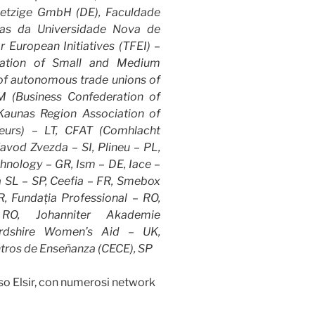
uetzige GmbH (DE), Faculdade
nas da Universidade Nova de
 European Initiatives (TFEI) –
iation of Small and Medium
of autonomous trade unions of
M (Business Confederation of
aunas Region Association of
eurs) – LT, CFAT (Comhlacht
avod Zvezda – SI, Plineu – PL,
hnology – GR, Ism – DE, Iace –
a SL – SP, Ceefia – FR, Smebox
, Fundația Professional – RO,
 RO, Johanniter Akademie
fordshire Women’s Aid – UK,
tros de Enseñanza (CECE), SP
rso Elsir, con numerosi network