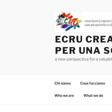
Salta
al
contenuto
ECRU CREA
PER UNA S
a new perspective for a valua
Chi siamo
Cosa facciamo
Who we are
What we do