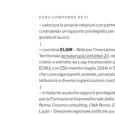
ECRU COMPORRE RETI
≡
valorizza le proprie relazioni con partne
costruendo un rapporto privilegiato per 
ipotesi di lavoro
↓
≡
coordina
ELSIR
– Rete per l’Innovazio
Territoriale (
ecrueuropa.com/elsir-2/
), 
creato e animato da Luigi Incatasciato (
ECRU) con 250 membri (luglio 2014) in 5
che coinvolge esperti, aziende, universit
istituzioni e diverse organizzazioni civic
↓
≡
in Italia ha avuto/ha rapporti privilegia
per la Formazione Imprenditoriale dell
Roma, Cresme consulting, CNA Roma, C
Lazio – Direzione regionale politiche soc