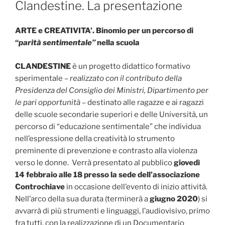
IL
Clandestine. La presentazione
ARTE e CREATIVITA’. B
inomio per un percorso di
“
parità sentimentale”
nella scuola
CLANDESTINE
è un progetto didattico formativo
sperimentale –
realizzato con il contributo della
Presidenza del Consiglio dei Ministri, Dipartimento per
le pari opportunità –
destinato alle ragazze e ai ragazzi
delle scuole secondarie superiori e delle Università, un
percorso di “educazione sentimentale” che individua
nell’espressione della creatività lo strumento
preminente di prevenzione e contrasto alla violenza
verso le donne. Verrà presentato al pubblico
giovedì
14 febbraio alle 18 presso la sede dell’associazione
Controchiave
in occasione dell’evento di inizio attività.
Nell’arco della sua durata (terminerà a
giugno 2020
) si
avvarrà di più strumenti e linguaggi, l’audiovisivo, primo
fra tutti, con la realizzazione di un Documentario