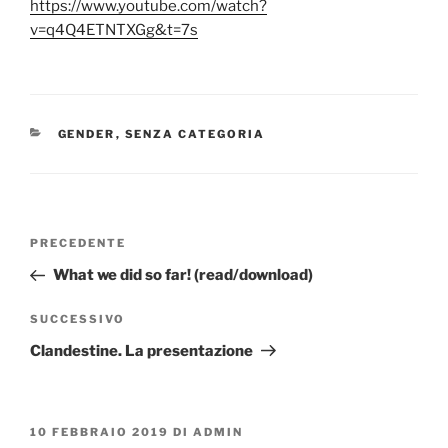
https://www.youtube.com/watch?
v=q4Q4ETNTXGg&t=7s
CATEGORIE
GENDER
,
SENZA CATEGORIA
Navigazione
Articolo
PRECEDENTE
articoli
precedente:
What we did so far! (read/download)
Articolo
SUCCESSIVO
successivo
Clandestine. La presentazione
PUBBLICATO
10 FEBBRAIO 2019
DI
ADMIN