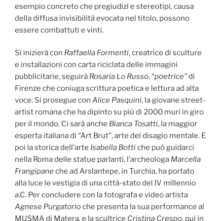
esempio concreto che pregiudizi e stereotipi, causa
della diffusa invisibilità evocata nel titolo, possono
essere combattuti e vinti.
Si inizierà con
Raffaella Formenti
, creatrice di sculture
e installazioni con carta riciclata delle immagini
pubblicitarie, seguirà
Rosaria Lo Russo
, “
poetrice”
di
Firenze che coniuga scrittura poetica e lettura ad alta
voce. Si prosegue con
Alice Pasquini
, la giovane street-
artist romana che ha dipinto su più di 2000 muri in giro
per il mondo. Ci sarà anche
Bianca Tosatti
, la maggior
esperta italiana di “Art Brut”, arte del disagio mentale. E
poi la storica dell’arte
Isabella Botti
che può guidarci
nella Roma delle statue parlanti, l’archeologa
Marcella
Frangipane
che ad Arslantepe, in Turchia, ha portato
alla luce le vestigia di una città-stato del IV millennio
a.C. Per concludere con la fotografa e video artista
Agnese Purgatorio
che presenta la sua performance al
MUSMA di Matera
,
e la scultrice
Cristina Crespo
, qui in