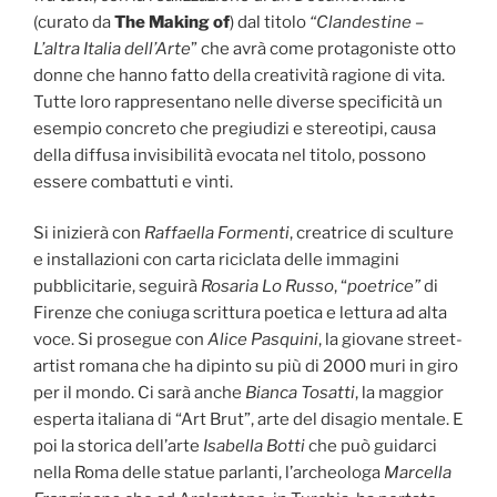
(curato da
The Making of
) dal titolo
“Clandestine –
L’altra Italia dell’Arte
” che avrà come protagoniste otto
donne che hanno fatto della creatività ragione di vita.
Tutte loro rappresentano nelle diverse specificità un
esempio concreto che pregiudizi e stereotipi, causa
della diffusa invisibilità evocata nel titolo, possono
essere combattuti e vinti.
Si inizierà con
Raffaella Formenti
, creatrice di sculture
e installazioni con carta riciclata delle immagini
pubblicitarie, seguirà
Rosaria Lo Russo
, “
poetrice”
di
Firenze che coniuga scrittura poetica e lettura ad alta
voce. Si prosegue con
Alice Pasquini
, la giovane street-
artist romana che ha dipinto su più di 2000 muri in giro
per il mondo. Ci sarà anche
Bianca Tosatti
, la maggior
esperta italiana di “Art Brut”, arte del disagio mentale. E
poi la storica dell’arte
Isabella Botti
che può guidarci
nella Roma delle statue parlanti, l’archeologa
Marcella