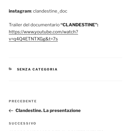
instagram
: clandestine_doc
Trailer del documentario
“CLANDESTINE”:
https://www.youtube.com/watch?
v=q4Q4ETNTXGg&t=7s
CATEGORIE
SENZA CATEGORIA
Navigazione
Articolo
PRECEDENTE
articoli
precedente:
Clandestine. La presentazione
Articolo
SUCCESSIVO
successivo