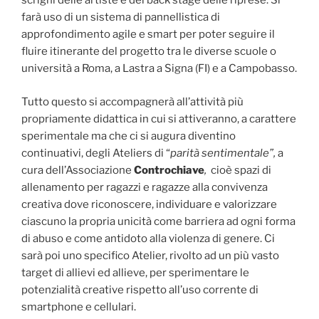
scrigni delle artiste e del back stage delle riprese. Si
farà uso di un sistema di pannellistica di
approfondimento agile e smart per poter seguire il
fluire itinerante del progetto tra le diverse scuole o
università a Roma, a Lastra a Signa (FI) e a Campobasso.
Tutto questo si accompagnerà all’attività più
propriamente didattica in cui si attiveranno, a carattere
sperimentale ma che ci si augura diventino
continuativi, degli Ateliers di “
parità sentimentale”,
a
cura dell’Associazione
Controchiave
,
cioè spazi di
allenamento per ragazzi e ragazze alla convivenza
creativa dove riconoscere, individuare e valorizzare
ciascuno la propria unicità come barriera ad ogni forma
di abuso e come antidoto alla violenza di genere. Ci
sarà poi uno specifico Atelier, rivolto ad un più vasto
target di allievi ed allieve, per sperimentare le
potenzialità creative rispetto all’uso corrente di
smartphone e cellulari.