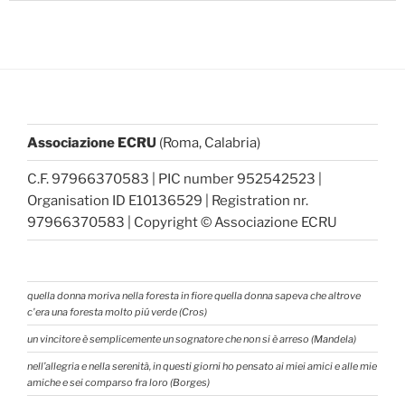
Associazione ECRU
(Roma, Calabria)
C.F. 97966370583 | PIC number 952542523 |
Organisation ID E10136529 | Registration nr.
97966370583 | Copyright © Associazione ECRU
quella donna moriva nella foresta in fiore quella donna sapeva che altrove
c'era una foresta molto piú verde (Cros)
un vincitore è semplicemente un sognatore che non si è arreso (Mandela)
nell’allegria e nella serenità, in questi giorni ho pensato ai miei amici e alle mie
amiche e sei comparso fra loro (Borges)